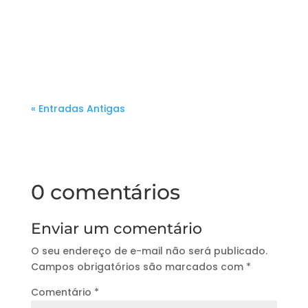
Se você acompanha o mundo das
intervenções para o autismo,
provavelmente já ouviu falar...
« Entradas Antigas
0 comentários
Enviar um comentário
O seu endereço de e-mail não será publicado.
Campos obrigatórios são marcados com
*
Comentário
*