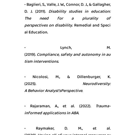
• Baglieri, S., Valle, J. W., Connor, D. J., & Gallagher,
D. J. (2011).
Disability
studies
in
education
:
The
need
for a
plurality
of
perspectives
on
disability
. Remedial and Speci
al Education.
• Lynch, M.
(2019).
Compliance,
safety
and
autonomy
in
au
tism
interventions
.
• Nicolosi, M., & Dillenburger, K.
(2025).
Neurodiversity
:
A
Behavior
Analyst’s
Perspective
.
• Rajaraman, A., et al. (2022).
Trauma-
informed
applications
in ABA
.
• Raymaker, D. M., et al.