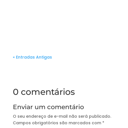
Se você acompanha o mundo das
intervenções para o autismo,
provavelmente já ouviu falar...
« Entradas Antigas
0 comentários
Enviar um comentário
O seu endereço de e-mail não será publicado.
Campos obrigatórios são marcados com
*