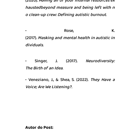
(2020).
Having
all
of
your
internal
resources
ex
hausted
beyond
measure
and
being
left
with
n
o clean-
up
crew
:
Defining
autistic
burnout
.
• Rose, K.
(2017).
Masking
and
mental
health
in
autistic
in
dividuals
.
• Singer, J. (2017).
Neurodiversity
:
The
Birth
of
an
Idea
.
• Veneziano, J., & Shea, S. (2022).
They
Have
a
Voice; Are
We
Listening
?
.
Autor do Post: